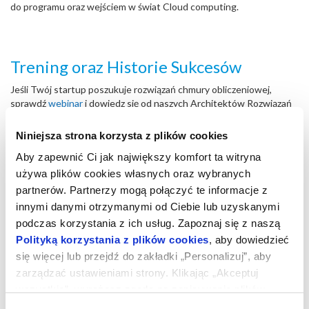
do programu oraz wejściem w świat Cloud computing.
Trening oraz Historie Sukcesów
Jeśli Twój startup poszukuje rozwiązań chmury obliczeniowej,
sprawdź
webinar
i dowiedz się od naszych Architektów Rozwiązań
Cloud wszystkiego o
korzyściach dla startupów płynących z
Cloud
.
Niniejsza strona korzysta z plików cookies
Będziesz miał możliwość wyboru z szerokiej gamy dostępnych
Aby zapewnić Ci jak największy komfort ta witryna
narzędzi oraz rozwiązań dzięki praktycznym demonstracjom
używa plików cookies własnych oraz wybranych
poszczególnych etapów wprowadzania, korzystania z tych
partnerów. Partnerzy mogą połączyć te informacje z
rozwiązań oraz wyboru infrastruktury IT, która będzie najlepiej
przystosowana do potrzeb Twojej firmy.
innymi danymi otrzymanymi od Ciebie lub uzyskanymi
podczas korzystania z ich usług. Zapoznaj się z naszą
Webinar zaprezentuje Ci optymalne rozwiązania, dostosowane do
Polityką korzystania z plików cookies
, aby dowiedzieć
realnych potrzeb Twojego biznesu oraz pokaże Ci realne korzyści
się więcej lub przejdź do zakładki „Personalizuj”, aby
wynikające z korzystania z technologii chmury obliczeniowej takie
zarządzać ustawieniami strony. Klikając „Akceptuj
jak: ochrona, elastyczność oraz koszty.
wszystkie”, wyrażasz zgodę na zapisywanie plików
cookies na Twoim urządzeniu. Klikając „Odrzuć”,