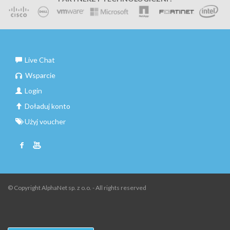
Live Chat
Wsparcie
Login
Doładuj konto
Użyj voucher
© Copyright AlphaNet sp. z o.o. - All rights reserved