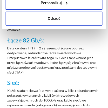
Personalizuj
System klimatyzacyjny serwerowni i pokojów zasilania
zbudowany jest z wielu redundantnych urządzeń, które
gwarantują perfekcyjne chłodzenie nawet w przypadku awarii
Odrzuć
niektórych jednostek. Cały system jest chroniony przez
system UPS oraz generatory zasilania aby zapewnić ciągłość
działania.
Łącze 82 Gb/s:
Data centers IT1 i IT2 są razem połączone poprzez
dedykowane, redundantne łącze światłowodowe.
Przepustowość całkowita tego 82 Gb/s i zapewniona jest
przez łącza światłowodowe, które łączą się z krajowymi oraz
międzynarodowymi dostawcami oraz punktami dostępowymi
sieci (NAP).
Sieć:
Każda szafa rackowa jest wyposażona w kilka redundantnych
połączeń, wykonanych z kabli światłowodowych
zapewniających ruch do 100Gb/s oraz kable sieciowe
wykonane z miedzi (kategoria 7A) zapewniające ruch do