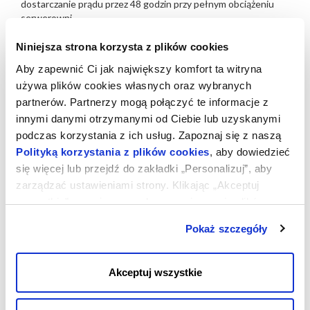
dostarczanie prądu przez 48 godzin przy pełnym obciążeniu
serwerowni.
"Zielone" data center:
Niniejsza strona korzysta z plików cookies
Aby zapewnić Ci jak największy komfort ta witryna
W trakcie projektowania data center dużą wagę przyłożyliśmy
do jego energooszczędności. Cały system klimatyzacji
używa plików cookies własnych oraz wybranych
serwerowni jest wyposażony w bardzo efektywne urządzenia,
partnerów. Partnerzy mogą połączyć te informacje z
które połączone są ze sobą w sieć. System jest
innymi danymi otrzymanymi od Ciebie lub uzyskanymi
optymalizowany tak aby dopasować jego moc do aktualnej
podczas korzystania z ich usług. Zapoznaj się z naszą
sytuacji.
Polityką korzystania z plików cookies
, aby dowiedzieć
Budynki są wyposażone w system free-cooling. Poprzez
się więcej lub przejdź do zakładki „Personalizuj”, aby
wykorzystanie powietrza atmosferycznego, które jest
zarządzać ustawieniami strony. Klikając „Akceptuj
filtrowane, posiada odpowiednią wilgotność i temperaturę,
mogliśmy ograniczyć ilość pomp ciepła i w ten sposób
wszystkie”, wyrażasz zgodę na zapisywanie plików
ograniczyć zużycie energii. Nasze szafy rackowe są
cookies na Twoim urządzeniu. Klikając „Odrzuć”,
wyposażone w innowacyjny system zarządzania zimnym
Pokaż szczegóły
akceptujesz przechowywanie tylko niezbędnych plików
powietrzem, który koncentruje je na przedniej części
cookies.
serwerów co także ogranicza zużycie energii.
Akceptuj wszystkie
Redundantny system klimatyzacyjny
chroniony przez system UPS: