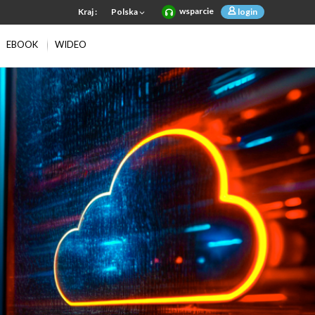
wsparcie
Kraj :
Polska
login
EBOOK
WIDEO