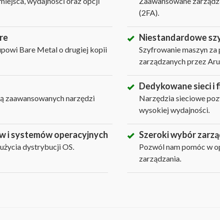
iejsca, wydajności oraz opcji
Zaawansowane zarządza
(2FA).
re
Niestandardowe sz
powi Bare Metal o drugiej kopii
Szyfrowanie maszyn za 
zarządzanych przez Ar
Dedykowane sieci i f
ocą zaawansowanych narzędzi
Narzędzia sieciowe pozw
wysokiej wydajności.
w i systemów operacyjnych
Szeroki wybór zarz
użycia dystrybucji OS.
Pozwól nam pomóc w opt
zarządzania.