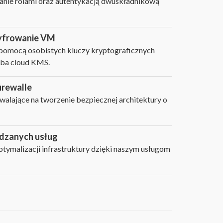
nie rolami oraz autentykacją dwuskładnikową
yfrowanie VM
pomocą osobistych kluczy kryptograficznych
uba cloud KMS.
irewalle
alające na tworzenie bezpiecznej architektury o
ądzanych usług
ymalizacji infrastruktury dzięki naszym usługom