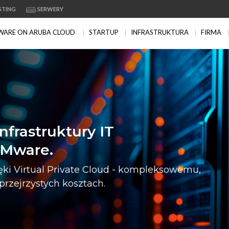
STING
SERWERY
WARE ON
ARUBA CLOUD
STARTUP
INFRASTRUKTURA
FIRMA
frastruktury IT
VMware.
ięki Virtual Private Cloud - kompleksowemu,
rzejrzystych kosztach.