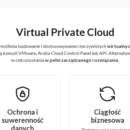
Virtual Private Cloud
umożliwia budowanie i dostosowywanie rzeczywistych
wirtualny
 konsoli VMware, Aruba Cloud Control Panel lub API. Alternaty
w celu uzyskania
w pełni zarządzanego rozwiązania
.
Ochrona i
Ciągłość
suwerenność
biznesowa
danych
Zintegrowane rozwiązan