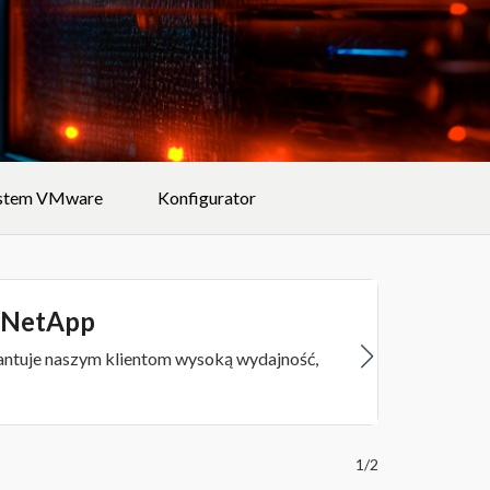
stem VMware
Konfigurator
i NetApp
rantuje naszym klientom wysoką wydajność,
1/2