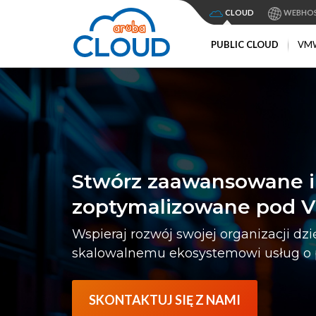
CLOUD
WEBHO
PUBLIC CLOUD
VM
Stwórz zaawansowane in
zoptymalizowane pod 
Wspieraj rozwój swojej organizacji dz
skalowalnemu ekosystemowi usług o p
SKONTAKTUJ SIĘ Z NAMI